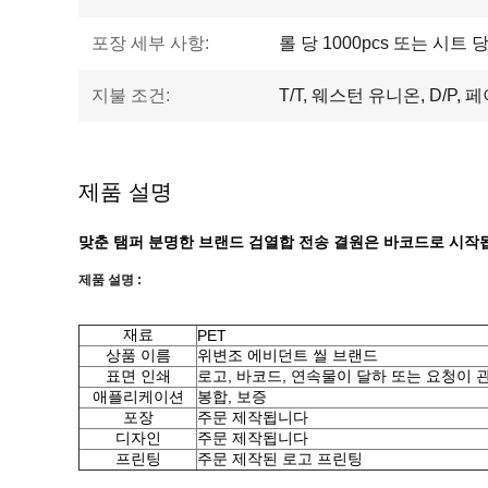
포장 세부 사항:
롤 당 1000pcs 또는 시트 당 
지불 조건:
T/T, 웨스턴 유니온, D/P, 
제품 설명
맞춘 탬퍼 분명한 브랜드 검열합 전송 결원은 바코드로 시작
제품 설명 :
재료
PET
상품 이름
위변조 에비던트 씰 브랜드
표면 인쇄
로고, 바코드, 연속물이 달하 또는 요청이
애플리케이션
봉합, 보증
포장
주문 제작됩니다
디자인
주문 제작됩니다
프린팅
주문 제작된 로고 프린팅