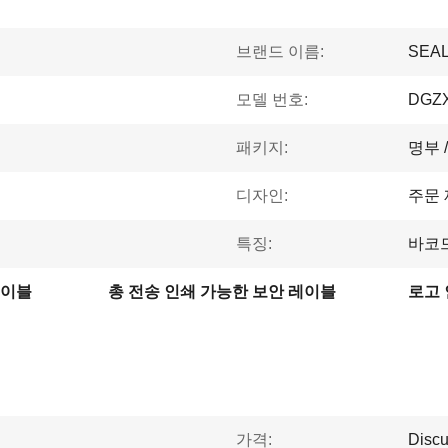
브랜드 이름:
SEA
모델 번호:
DGZX
패키지:
명부 
디자인:
주문 
특징:
바코
레이블
총 전송 인쇄 가능한 보안 레이블
로고 
가격:
Discu