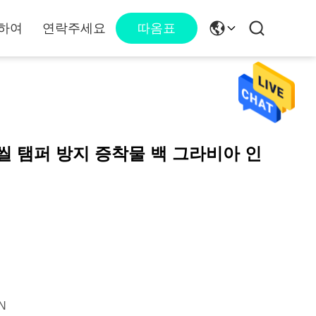
하여
연락주세요
따옴표
씰 탬퍼 방지 증착물 백 그라비아 인
N