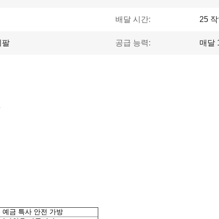
배달 시간:
25 
이팔
공급 능력:
매달 1
 예금 특사 안전 가방