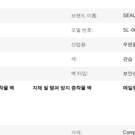
브랜드 이름:
SEA
모델 번호:
SL -0
산업용:
우편
색:
관습
백 타입:
보안상
착물 백
자체 씰 탬퍼 방지 증착물 백
메일링
가격:
Compe